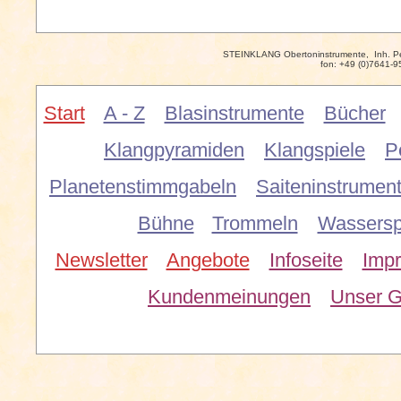
STEINKLANG Obertoninstrumente, Inh. P
fon: +49 (0)7641-9
Start
A - Z
Blasinstrumente
Bücher
Klangpyramiden
Klangspiele
P
Planetenstimmgabeln
Saiteninstrumen
Bühne
Trommeln
Wassersp
Newsletter
Angebote
Infoseite
Imp
Kundenmeinungen
Unser G