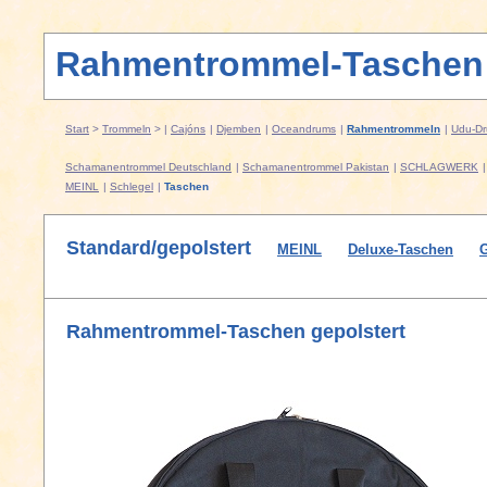
Rahmentrommel-Taschen
Start
>
Trommeln
> |
Cajóns
|
Djemben
|
Oceandrums
|
Rahmentrommeln
|
Udu-D
Schamanentrommel Deutschland
|
Schamanentrommel Pakistan
|
SCHLAGWERK
MEINL
|
Schlegel
|
Taschen
Standard/gepolstert
MEINL
Deluxe-Taschen
Rahmentrommel-Taschen gepolstert