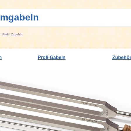
mmgabeln
|
Profi
|
Zubehör
n
Profi-Gabeln
Zubehö