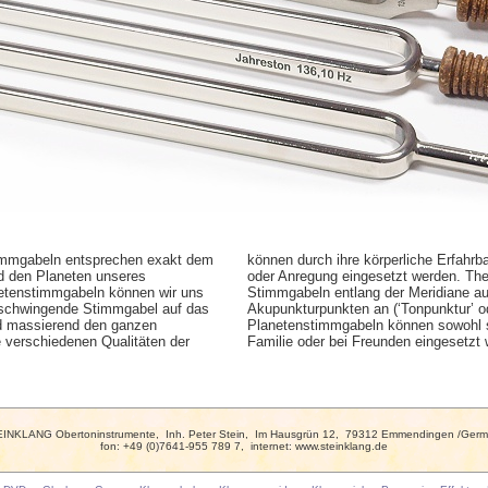
immgabeln entsprechen exakt dem
können durch ihre körperliche Erfahrb
 den Planeten unseres
oder Anregung eingesetzt werden. Th
netenstimmgabeln können wir uns
Stimmgabeln entlang der Meridiane a
e schwingende Stimmgabel auf das
Akupunkturpunkten an (‘Tonpunktur’ o
nd massierend den ganzen
Planetenstimmgabeln können sowohl se
e verschiedenen Qualitäten der
Familie oder bei Freunden eingesetzt
INKLANG Obertoninstrumente, Inh. Peter Stein, Im Hausgrün 12, 79312 Emmendingen /Ger
fon: +49 (0)7641-955 789 7, internet: www.steinklang.de