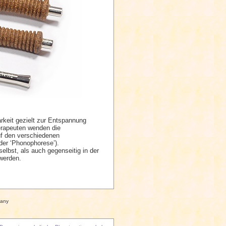
arkeit gezielt zur Entspannung
erapeuten wenden die
uf den verschiedenen
der ‘Phonophorese’).
lbst, als auch gegenseitig in der
 werden.
many