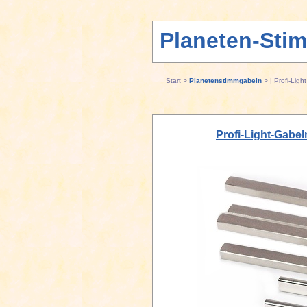
Planeten-Sti
Start
>
Planetenstimmgabeln
> |
Profi-Light
Profi-Light-Gabel