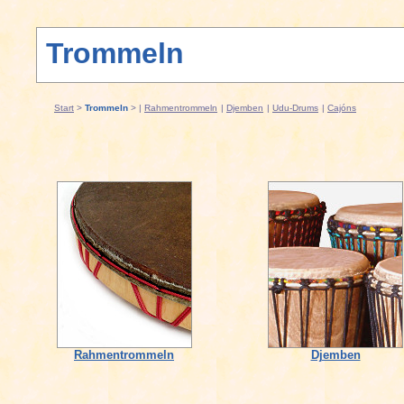
Trommeln
Start
>
Trommeln
> |
Rahmentrommeln
|
Djemben
|
Udu-Drums
|
Cajóns
Rahmentrommeln
Djemben