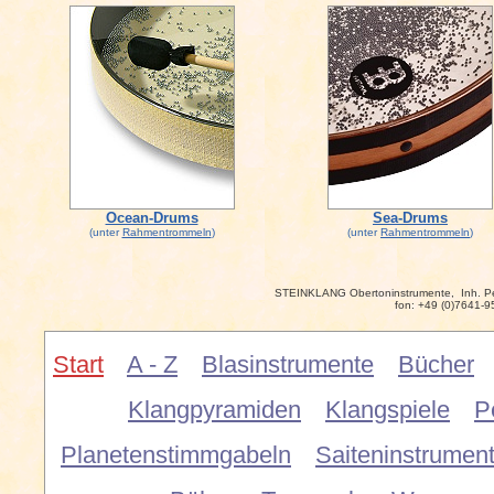
Ocean-Drums
Sea-Drums
(unter
Rahmentrommeln
)
(unter
Rahmentrommeln
)
STEINKLANG Obertoninstrumente, Inh. P
fon: +49 (0)7641-9
Start
A - Z
Blasinstrumente
Bücher
Klangpyramiden
Klangspiele
P
Planetenstimmgabeln
Saiteninstrumen