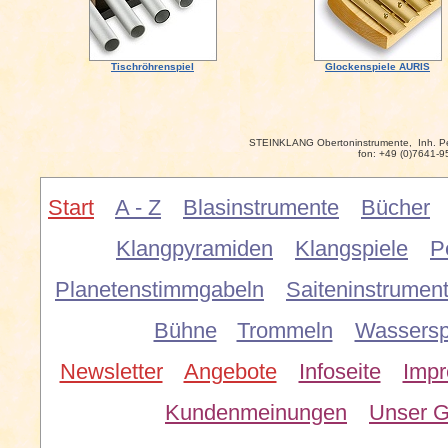
Tischröhrenspiel
Glockenspiele AURIS
STEINKLANG Obertoninstrumente, Inh. P
fon: +49 (0)7641-9
Start
A - Z
Blasinstrumente
Bücher
Klangpyramiden
Klangspiele
P
Planetenstimmgabeln
Saiteninstrumen
Bühne
Trommeln
Wassersp
Newsletter
Angebote
Infoseite
Imp
Kundenmeinungen
Unser G