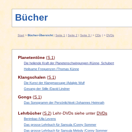
Bücher
Start
>
Bücher-Übersicht
|
Seite 1
|
Seite 2
|
Seite 3
| >
CDs
| >
DVDs
Planetentöne
(
S.1
)
Die heilende Kraft der Planetenschwingungen /Künne, Schubert
Heilsame Frequenzen /Thomas Künne
Klangschalen
(
S.1
)
Die Kunst der Klangmassage /Adalgis Wulf
Gesang der Stille /David Lindner
Gongs
(
S.1
)
Das Sonogramm der Persönlichkeit /Johannes Heimrath
Lehrbücher
(
S.2
) Lehr-DVDs siehe unter
DVDs
Berimbao /Ulla Levens
Das grosse Lehrbuch für Sansula /Conny Sommer
Das grosse Lehrbuch für Sansula Melody /Conny Sommer