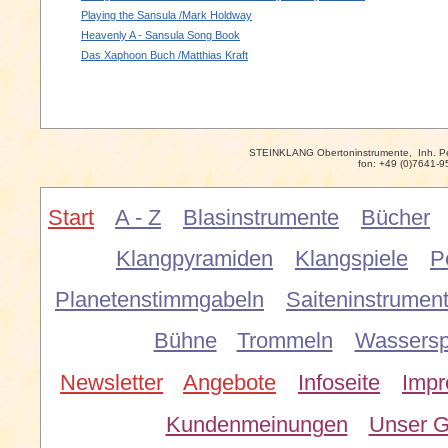
Playing the Sansula /Mark Holdway
Heavenly A - Sansula Song Book
Das Xaphoon Buch /Matthias Kraft
STEINKLANG Obertoninstrumente, Inh. P
fon: +49 (0)7641-9
Start
A - Z
Blasinstrumente
Bücher
Klangpyramiden
Klangspiele
P
Planetenstimmgabeln
Saiteninstrumen
Bühne
Trommeln
Wassersp
Newsletter
Angebote
Infoseite
Imp
Kundenmeinungen
Unser G