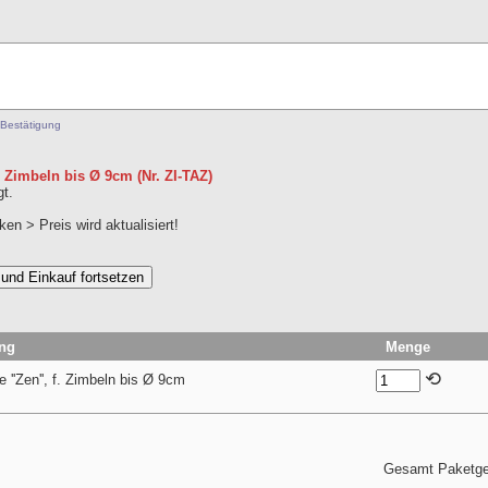
 Bestätigung
f. Zimbeln bis Ø 9cm (Nr. ZI-TAZ)
t.
en > Preis wird aktualisiert!
ng
Menge
⟲
 ''Zen'', f. Zimbeln bis Ø 9cm
Gesamt Paketgew