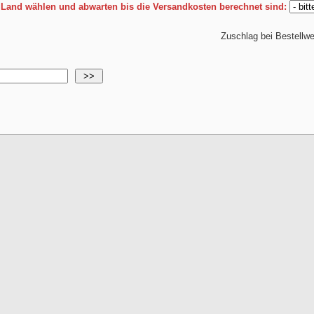
e Land wählen und abwarten bis die Versandkosten berechnet sind:
Zuschlag bei Bestellw
>>