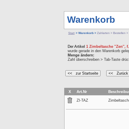
Warenkorb
Start
> Warenkorb >
Zahlarten > Bestellen >
Der Artikel
1 Zimbeltasche ''Zen'', 
wurde gerade in den Warenkorb geleg
Menge ändern:
Zahl überschreiben > Tab-Taste drück
X
Art.Nr
Beschreibu
ZI-TAZ
Zimbeltasche